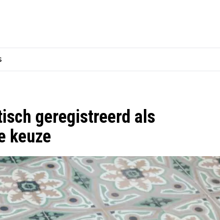
s
sch geregistreerd als
e keuze