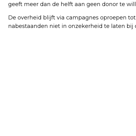
geeft meer dan de helft aan geen donor te will
De overheid blijft via campagnes oproepen to
nabestaanden niet in onzekerheid te laten bij o
Vorig artikel
STARTERS RUKKEN OP OP DE
KOOPWONINGMARKT