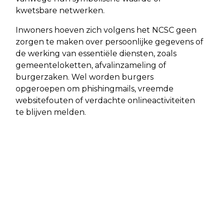
kwetsbare netwerken.
Inwoners hoeven zich volgens het NCSC geen
zorgen te maken over persoonlijke gegevens of
de werking van essentiële diensten, zoals
gemeenteloketten, afvalinzameling of
burgerzaken. Wel worden burgers
opgeroepen om phishingmails, vreemde
websitefouten of verdachte onlineactiviteiten
te blijven melden.
Vorig artikel
Volgend artikel
CONSUMENTENVERTROUWEN IN JUNI
ONDERZOEK NAAR BRAND BIJ SPOOR
IETS MINDER NEGATIEF:
SCHIPHOL WIJST OP MOGELIJKE
VOORZICHTIG OPTIMISME ONDER
SABOTAGE: TREINVERKEER ERNSTIG
HUISHOUDENS