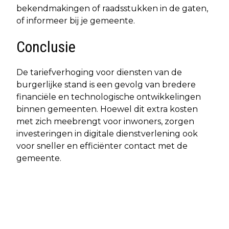
bekendmakingen of raadsstukken in de gaten,
of informeer bij je gemeente.
Conclusie
De tariefverhoging voor diensten van de
burgerlijke stand is een gevolg van bredere
financiële en technologische ontwikkelingen
binnen gemeenten. Hoewel dit extra kosten
met zich meebrengt voor inwoners, zorgen
investeringen in digitale dienstverlening ook
voor sneller en efficiënter contact met de
gemeente.
Vorig artikel
Volgend artikel
NATIONALE WESPENTELLING 2025
PFAS IN BLOED VAN BIJNA ALLE