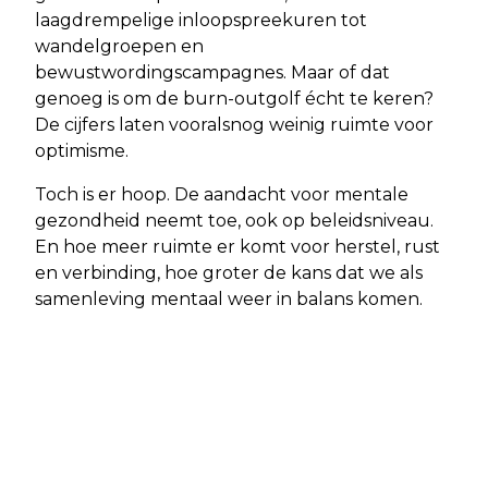
laagdrempelige inloopspreekuren tot
wandelgroepen en
bewustwordingscampagnes. Maar of dat
genoeg is om de burn-outgolf écht te keren?
De cijfers laten vooralsnog weinig ruimte voor
optimisme.
Toch is er hoop. De aandacht voor mentale
gezondheid neemt toe, ook op beleidsniveau.
En hoe meer ruimte er komt voor herstel, rust
en verbinding, hoe groter de kans dat we als
samenleving mentaal weer in balans komen.
Vorig artikel
Volgend artikel
WAT ZEGT HET CBS OVER DE
STARTERS RUKKEN OP OP DE
ECONOMIE IN 2025? FEITEN OP EEN
KOOPWONINGMARKT