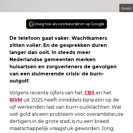
Pexels
Voeg toe als voorkeursbron op Google
De telefoon gaat vaker. Wachtkamers
zitten voller. En de gesprekken duren
langer dan ooit. In steeds meer
Nederlandse gemeenten merken
huisartsen en zorgverleners de gevolgen
van een sluimerende crisis: de burn-
outgolf.
Volgens recente cijfers van het
CBS
en het
RIVM
uit 2025 heeft inmiddels bijna één op de
vijf werkenden last van burn-outklachten. Wat
ooit gold als een probleem voor overambitieuze
dertigers in de grote stad, is nu een breed
maatschappelijk vraagstuk geworden. Jong,